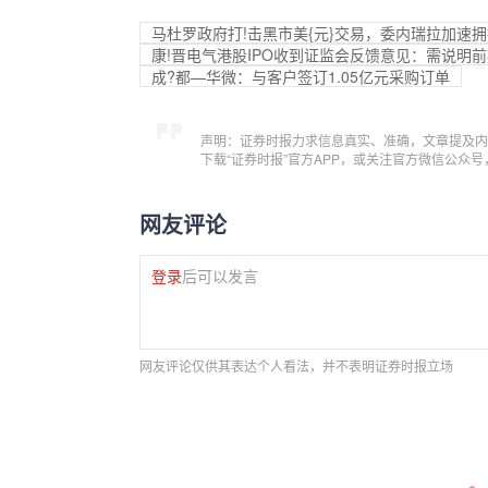
马杜罗政府打!击黑市美{元}交易，委内瑞拉加速
康!晋电气港股IPO收到证监会反馈意见：需说明
成?都—华微：与客户签订1.05亿元采购订单
声明：证券时报力求信息真实、准确，文章提及内
下载“证券时报”官方APP，或关注官方微信公众
网友评论
登录
后可以发言
网友评论仅供其表达个人看法，并不表明证券时报立场