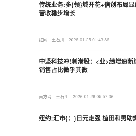
传统业务:多{领}域开花+信创布局
营收稳步增长
红网
王石川
2026-01-25 01:43:36
中坚科技冲!刺港股：<业>绩增速断
销售占比微乎其微
南方网
王石川
2026-01-26 05:57:36
纽约:汇市{：}日元走强 植田和男