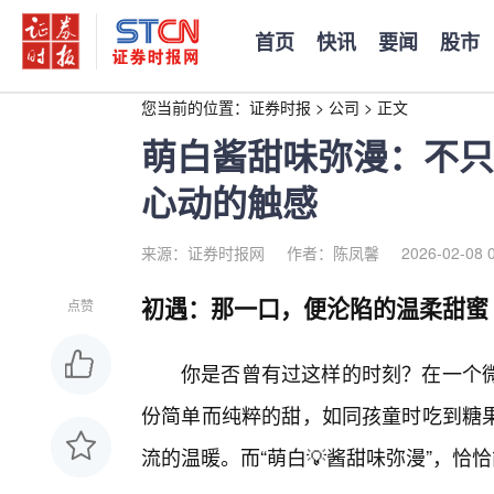
首页
快讯
要闻
股市
您当前的位置：
证券时报
>
公司
>
正文
萌白酱甜味弥漫：不只
心动的触感
来源：证券时报网
作者：陈凤馨
2026-02-08 
初遇：那一口，便沦陷的温柔甜蜜
点赞
你是否曾有过这样的时刻？在一个
份简单而纯粹的甜，如同孩童时吃到糖
流的温暖。而“萌白💡酱甜味弥漫”，恰