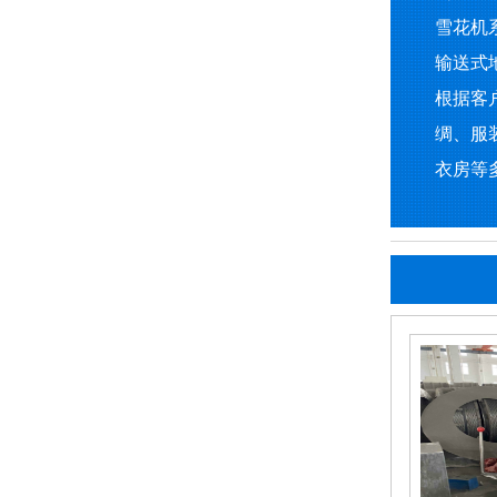
雪花机
输送式
根据客
绸、服
衣房等多