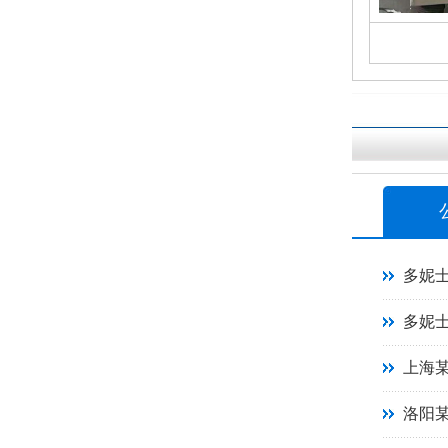
多妮
多妮
上海
洛阳