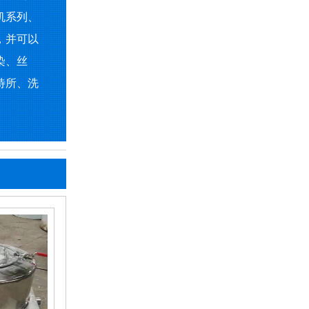
机系列、
，并可以
染、丝
待所、洗