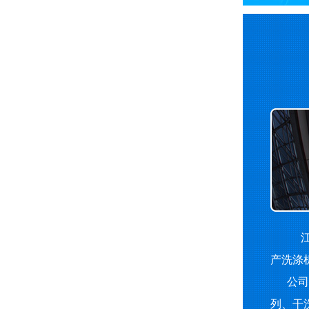
江
产洗涤
公司主
列、干