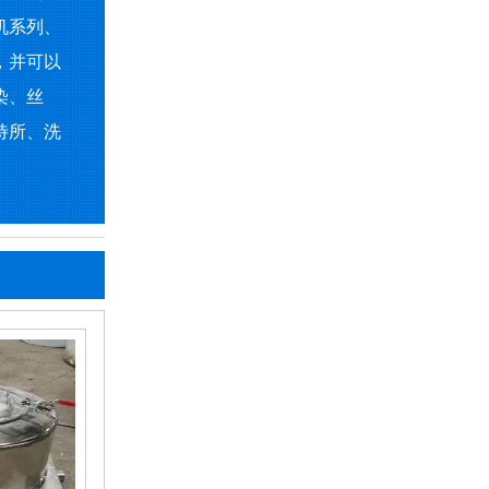
机系列、
，并可以
染、丝
待所、洗