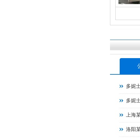
多妮
多妮
上海
洛阳