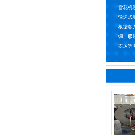
雪花机
输送式
根据客
绸、服
衣房等多