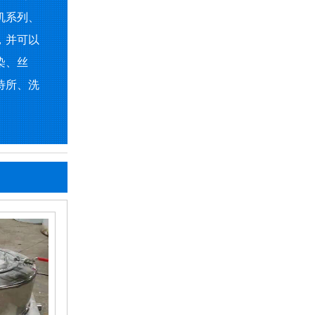
机系列、
，并可以
染、丝
待所、洗