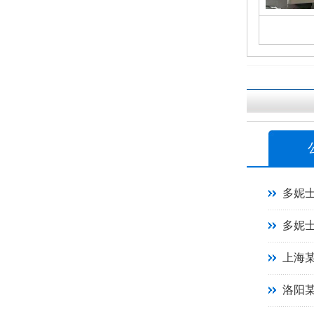
多妮
多妮
上海
洛阳