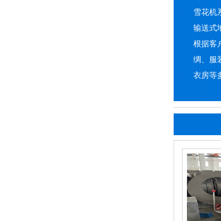
雪花机
输送式
根据客
绸、服
衣房等多